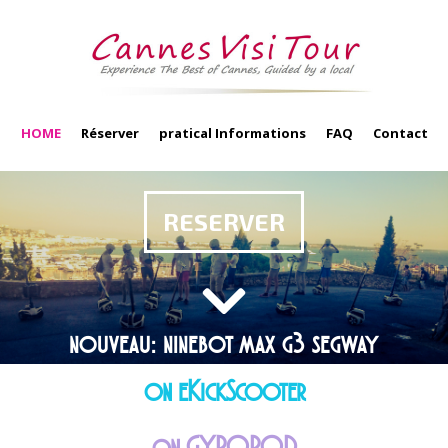
HOME
Réserver
pratical Informations
FAQ
Contact
RESERVER
nouveau: ninebot max g3 segway
on eKickScooter
on GYROPOD